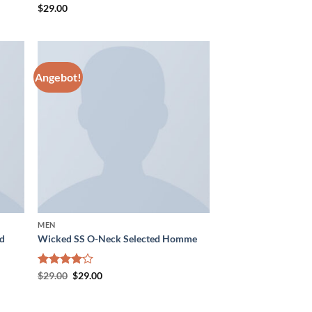
Bewertet
$
29.00
mit
5.00
von 5
Angebot!
MEN
nd
Wicked SS O-Neck Selected Homme
Ursprünglicher
Aktueller
Bewertet
$
29.00
$
29.00
Preis
Preis
mit
4.00
war:
ist:
von 5
$29.00
$29.00.