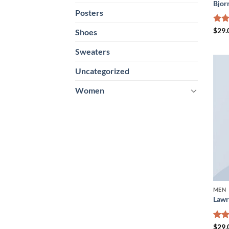
Bjor
Posters
Bewe
$
29.
Shoes
mit
von
Sweaters
Uncategorized
Women
MEN
Lawr
Bewe
$
29.