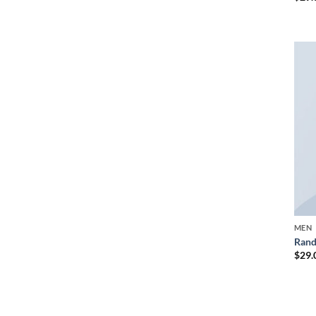
mit
von
MEN
Rand
$
29.